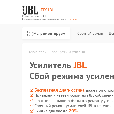
FIX-JBL
Ремонт устройств JBL
Специализированный cервисный центр г.
Луганск
Мы ремонтируем
Срочный ремонт
Це
елей JBL в Луганске
Усилитель JBL сбой режима усиления
Усилитель
JBL
Сбой режима усиле
Бесплатная диагностика
даже при отказ
Привезем и увезем усилитель JBL собствен
Ремонт портативных колонок JBL
Ремонт акустических систем JBL
Ремонт проигрывателей винила JBL
Гарантия на наши работы по ремонту усили
Срочный ремонт усилителей JBL в течении 
20%
Скидка для вас до