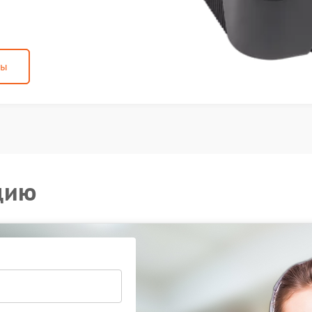
ны
цию