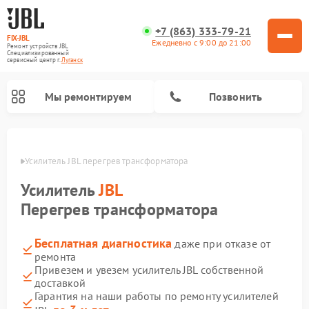
+7 (863) 333-79-21
FIX-JBL
Ежедневно с 9:00 до 21:00
Ремонт устройств JBL
Специализированный
cервисный центр г.
Луганск
Мы ремонтируем
Позвонить
анске
Усилитель JBL перегрев трансформатора
Усилитель
JBL
Перегрев трансформатора
Бесплатная диагностика
даже при отказе от
Ремонт акустических систем JBL
Ремонт проигрывателей винила JBL
Ремонт портативных колонок JBL
ремонта
Привезем и увезем усилитель JBL собственной
доставкой
Гарантия на наши работы по ремонту усилителей