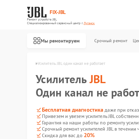
FIX-JBL
Ремонт устройств JBL
Специализированный cервисный центр г.
Луганск
Мы ремонтируем
Срочный ремонт
Це
елей JBL в Луганске
Усилитель JBL один канал не работает
Усилитель
JBL
Один канал не рабо
Бесплатная диагностика
даже при отказ
Привезем и увезем усилитель JBL собствен
Ремонт портативных колонок JBL
Ремонт акустических систем JBL
Ремонт проигрывателей винила JBL
Гарантия на наши работы по ремонту усили
Срочный ремонт усилителей JBL в течении 
20%
Скидка для вас до