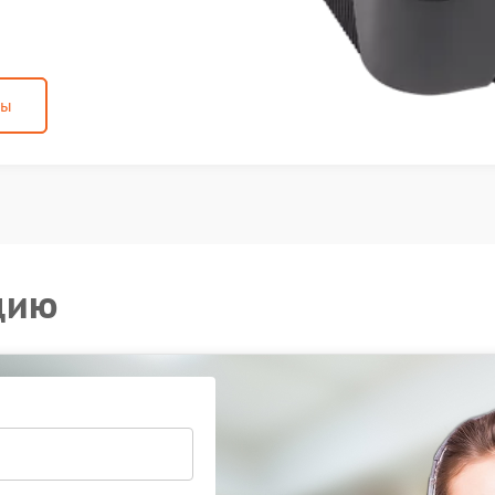
ны
цию