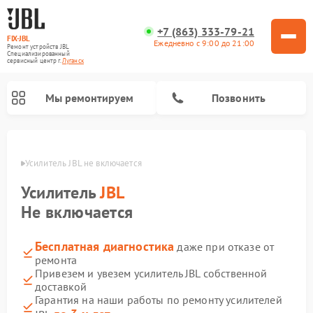
+7 (863) 333-79-21
FIX-JBL
Ежедневно с 9:00 до 21:00
Ремонт устройств JBL
Специализированный
cервисный центр г.
Луганск
Мы ремонтируем
Позвонить
анске
Усилитель JBL не включается
Усилитель
JBL
Не включается
Бесплатная диагностика
даже при отказе от
Ремонт акустических систем JBL
Ремонт проигрывателей винила JBL
Ремонт портативных колонок JBL
ремонта
Привезем и увезем усилитель JBL собственной
доставкой
Гарантия на наши работы по ремонту усилителей