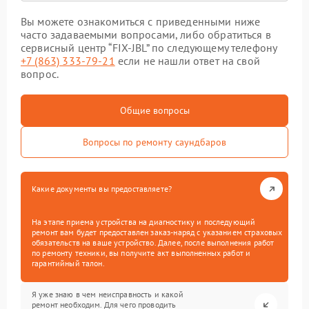
Вы можете ознакомиться с приведенными ниже
часто задаваемыми вопросами, либо обратиться в
сервисный центр “FIX-JBL” по следующему телефону
+7 (863) 333-79-21
если не нашли ответ на свой
вопрос.
Общие вопросы
Вопросы по ремонту саундбаров
Какие документы вы предоставляете?
На этапе приема устройства на диагностику и последующий
ремонт вам будет предоставлен заказ-наряд с указанием страховых
обязательств на ваше устройство. Далее, после выполнения работ
по ремонту техники, вы получите акт выполненных работ и
гарантийный талон.
Я уже знаю в чем неисправность и какой
ремонт необходим. Для чего проводить