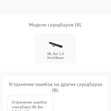
Неисправность Wi-Fi-
1500 ₽
Подробнее →
модуля
Повреждение внутренних
500 ₽
Подробнее →
Модели саундбаров JBL
проводов
Неисправность системы
1000 ₽
Подробнее →
охлаждения
JBL Bar 5.0
Неисправность
500 ₽
Подробнее →
MultiBeam
индикаторов
Неисправность системы
2000 ₽
Подробнее →
звуковой обработки
Устранение ошибок на других саундбарах
JBL
Устранение ошибок
саундбара JBL Bar