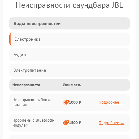
Неисправности саундбара JBL
Виды неисправностей
Электроника
Аудио
Электропитание
Неисправности
Стоимость
Интерфейсы
Неисправность блока
Связь
1000 ₽
Подробнее →
питания
Акустика
Проблемы с Bluetooth-
1500 ₽
Подробнее →
модулем
Механические повреждения