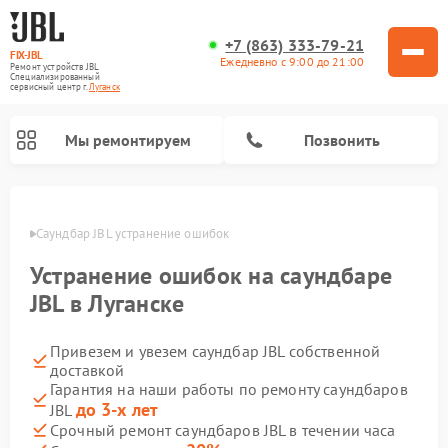
+7 (863) 333-79-21
FIX-JBL
Ежедневно с 9:00 до 21:00
Ремонт устройств JBL
Специализированный
cервисный центр г.
Луганск
Мы ремонтируем
Позвонить
анске
Саундбар JBL устранение ошибок
Устранение ошибок на саундбаре
JBL в Луганске
Привезем и увезем саундбар JBL собственной
Ремонт акустических систем JBL
Ремонт проигрывателей винила JBL
Ремонт портативных колонок JBL
доставкой
Гарантия на наши работы по ремонту саундбаров
до 3-х лет
JBL
Срочный ремонт саундбаров JBL в течении часа