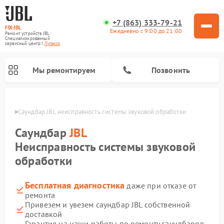
+7 (863) 333-79-21
FIX-JBL
Ежедневно с 9:00 до 21:00
Ремонт устройств JBL
Специализированный
cервисный центр г.
Луганск
Мы ремонтируем
Позвонить
анске
Саундбар JBL неисправность системы звуковой обработки
Саундбар
JBL
Неисправность системы звуковой
обработки
Ремонт акустических систем JBL
Ремонт проигрывателей винила JBL
Ремонт портативных колонок JBL
Бесплатная диагностика
даже при отказе от
ремонта
Привезем и увезем саундбар JBL собственной
доставкой
Гарантия на наши работы по ремонту саундбаров