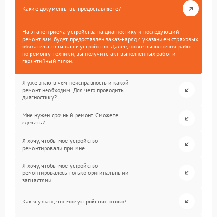
Какие документы вы предоставляете?
На этапе приема устройства на диагностику и последующий
ремонт вам будет предоставлен заказ-наряд с указанием страховых
обязательств на ваше устройство. Далее, после выполнения работ
по ремонту техники, вы получите акт выполненных работ и
гарантийный талон.
Я уже знаю в чем неисправность и какой
ремонт необходим. Для чего проводить
диагностику?
Мне нужен срочный ремонт. Сможете
сделать?
Я хочу, чтобы мое устройство
ремонтировали при мне.
Я хочу, чтобы мое устройство
ремонтировалось только оригинальными
запчастями.
Как я узнаю, что мое устройство готово?