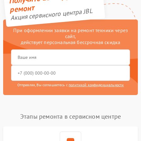
ремонт
Акция сервисного центра JBL
При оформлении заявки на ремонт техники через
сайт,
действует персональная бессрочная скидка
Отправляя, Вы соглашаетесь с
политикой конфиденциальности
Этапы ремонта в сервисном центре