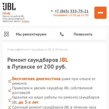
+7 (863) 333-79-21
FIX-JBL
Ежедневно с 9:00 до 21:00
Ремонт устройств JBL
Специализированный
cервисный центр г.
Луганск
Мы ремонтируем
Позвонить
Главная
Ремонт саундбаров JBL в Луганске
Ремонт саундбаров
JBL
в Луганске от 200 руб.
Бесплатная диагностика
даже при отказе от
ремонта
Ремонт акустических систем JBL
Ремонт проигрывателей винила JBL
Ремонт портативных колонок JBL
Привезем и увезем саундбар JBL собственной
доставкой
Гарантия на наши работы по ремонту саундбаров
до 3-х лет
JBL
Срочный ремонт саундбаров JBL в течении часа