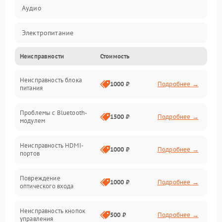
Аудио
Электропитание
Неисправности
Стоимость
Интерфейсы
Неисправность блока
Связь
1000 ₽
Подробнее →
питания
Акустика
Проблемы с Bluetooth-
1500 ₽
Подробнее →
модулем
Механические повреждения
Неисправность HDMI-
1000 ₽
Подробнее →
портов
Программное обеспечение
Повреждение
Электроника/Акустика
1000 ₽
Подробнее →
оптического входа
Неисправность кнопок
500 ₽
Подробнее →
управления