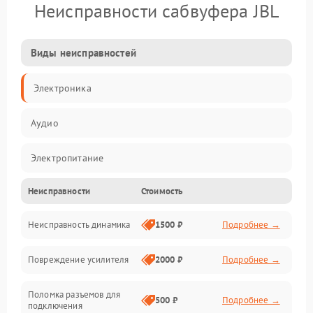
Неисправности сабвуфера JBL
Виды неисправностей
Электроника
Аудио
Электропитание
Неисправности
Стоимость
Электронные компоненты
Неисправность динамика
1500 ₽
Подробнее →
Механика
Повреждение усилителя
2000 ₽
Подробнее →
Управление
Поломка разъемов для
Корпус/Герметичность
500 ₽
Подробнее →
подключения