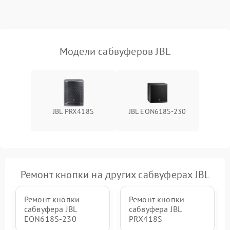
защиты от короткого
1000 ₽
Подробнее →
замыкания
Повреждение системы
1000 ₽
Подробнее →
защиты от перегрева
Модели сабвуферов JBL
Неисправность системы
защиты от
1000 ₽
Подробнее →
перенапряжения
JBL PRX418S
JBL EON618S-230
Неисправность системы
1000 ₽
Подробнее →
защиты от замыкания
Повреждение системы
1000 ₽
Подробнее →
защиты от перегрузок
Ремонт кнопки на других сабвуферах JBL
Неисправность системы
1000 ₽
Подробнее →
защиты от перегрева
Ремонт кнопки
Ремонт кнопки
сабвуфера JBL
сабвуфера JBL
EON618S-230
PRX418S