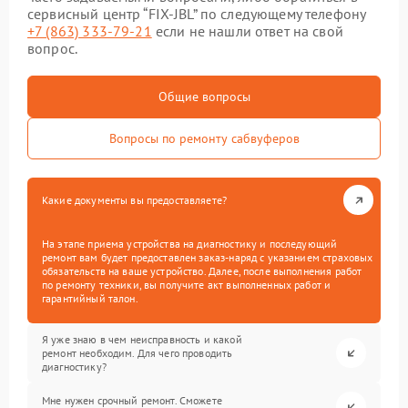
сервисный центр “FIX-JBL” по следующему телефону
+7 (863) 333-79-21
если не нашли ответ на свой
вопрос.
Общие вопросы
Вопросы по ремонту сабвуферов
Какие документы вы предоставляете?
На этапе приема устройства на диагностику и последующий
ремонт вам будет предоставлен заказ-наряд с указанием страховых
обязательств на ваше устройство. Далее, после выполнения работ
по ремонту техники, вы получите акт выполненных работ и
гарантийный талон.
Я уже знаю в чем неисправность и какой
ремонт необходим. Для чего проводить
диагностику?
Мне нужен срочный ремонт. Сможете