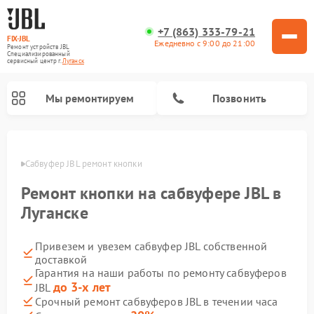
+7 (863) 333-79-21
FIX-JBL
Ежедневно с 9:00 до 21:00
Ремонт устройств JBL
Специализированный
cервисный центр г.
Луганск
Мы ремонтируем
Позвонить
анске
Сабвуфер JBL ремонт кнопки
Ремонт кнопки на сабвуфере JBL в
Луганске
Привезем и увезем сабвуфер JBL собственной
Ремонт акустических систем JBL
Ремонт проигрывателей винила JBL
Ремонт портативных колонок JBL
доставкой
Гарантия на наши работы по ремонту сабвуферов
до 3-х лет
JBL
Срочный ремонт сабвуферов JBL в течении часа