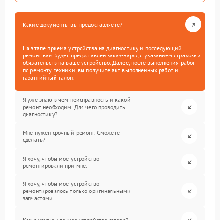
Какие документы вы предоставляете?
На этапе приема устройства на диагностику и последующий
ремонт вам будет предоставлен заказ-наряд с указанием страховых
обязательств на ваше устройство. Далее, после выполнения работ
по ремонту техники, вы получите акт выполненных работ и
гарантийный талон.
Я уже знаю в чем неисправность и какой
ремонт необходим. Для чего проводить
диагностику?
Мне нужен срочный ремонт. Сможете
сделать?
Я хочу, чтобы мое устройство
ремонтировали при мне.
Я хочу, чтобы мое устройство
ремонтировалось только оригинальными
запчастями.
Как я узнаю, что мое устройство готово?