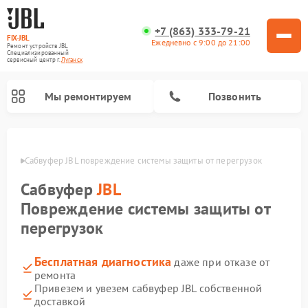
+7 (863) 333-79-21
FIX-JBL
Ежедневно с 9:00 до 21:00
Ремонт устройств JBL
Специализированный
cервисный центр г.
Луганск
Мы ремонтируем
Позвонить
анске
Сабвуфер JBL повреждение системы защиты от перегрузок
Сабвуфер
JBL
Повреждение системы защиты от
перегрузок
Ремонт акустических систем JBL
Ремонт проигрывателей винила JBL
Ремонт портативных колонок JBL
Бесплатная диагностика
даже при отказе от
ремонта
Привезем и увезем сабвуфер JBL собственной
доставкой