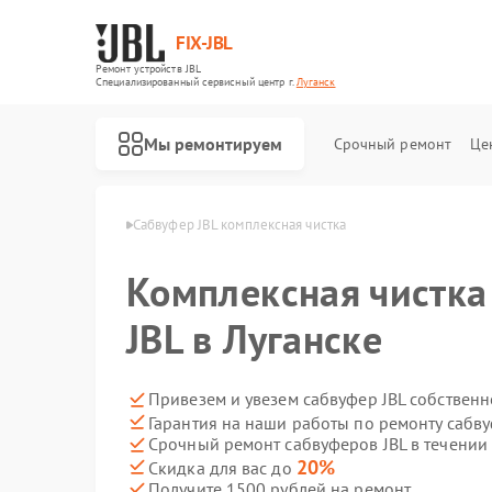
FIX-JBL
Ремонт устройств JBL
Специализированный cервисный центр г.
Луганск
Мы ремонтируем
Срочный ремонт
Це
еров JBL в Луганске
Сабвуфер JBL комплексная чистка
Комплексная чистка
JBL в Луганске
Привезем и увезем сабвуфер JBL собствен
Гарантия на наши работы по ремонту сабв
Ремонт портативных колонок JBL
Ремонт акустических систем JBL
Ремонт проигрывателей винила JBL
Срочный ремонт сабвуферов JBL в течении
20%
Скидка для вас до
Получите 1500 рублей на ремонт