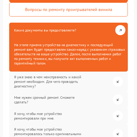
Вопросы по ремонту проигрывателей винила
Какие документы вы предоставляете?
На этапе приема устройства на диагностику и последующий
ремонт вам будет предоставлен заказ-наряд с указанием страховых
обязательств на ваше устройство. Далее, после выполнения работ
по ремонту техники, вы получите акт выполненных работ и
гарантийный талон.
Я уже знаю в чем неисправность и какой
ремонт необходим. Для чего проводить
диагностику?
Мне нужен срочный ремонт. Сможете
сделать?
Я хочу, чтобы мое устройство
ремонтировали при мне.
Я хочу, чтобы мое устройство
ремонтировалось только оригинальными