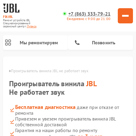
+7 (863) 333-79-21
FIX-JBL
Ежедневно с 9:00 до 21:00
Ремонт устройств JBL
Специализированный
cервисный центр г.
Луганск
Мы ремонтируем
Позвонить
анске
Проигрыватель винила JBL не работает звук
Проигрыватель винила
JBL
Не работает звук
Бесплатная диагностика
даже при отказе от
Ремонт портативных колонок JBL
Ремонт акустических систем JBL
ремонта
Привезем и увезем проигрыватель винила JBL
собственной доставкой
Гарантия на наши работы по ремонту