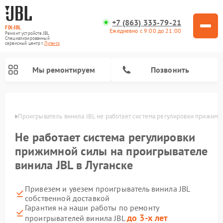
+7 (863) 333-79-21
FIX-JBL
Ежедневно с 9:00 до 21:00
Ремонт устройств JBL
Специализированный
cервисный центр г.
Луганск
Мы ремонтируем
Позвонить
анске
Проигрыватель винила JBL не работает система регулировки прижимн
Не работает система регулировки
прижимной силы на проигрывателе
винила JBL в Луганске
Ремонт портативных колонок JBL
Ремонт акустических систем JBL
Привезем и увезем проигрыватель винила JBL
собственной доставкой
Гарантия на наши работы по ремонту
до 3-х лет
проигрывателей винила JBL