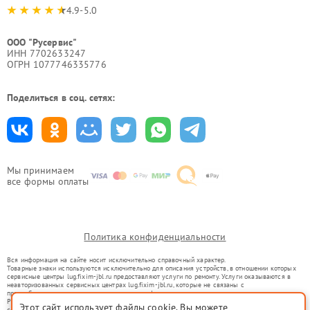
4.9-5.0
ООО "Русервис"
ИНН 7702633247
ОГРН 1077746335776
Поделиться в соц. сетях:
Мы принимаем
все формы оплаты
Политика конфиденциальности
Вся информация на сайте носит исключительно справочный характер.
Товарные знаки используются исключительно для описания устройств, в отношении которых
сервисные центры lug.fixim-jbl.ru предоставляют услуги по ремонту. Услуги оказываются в
неавторизованных сервисных центрах lug.fixim-jbl.ru, которые не связаны с
правообладателями товарных знаков или их официальными представителями.
Ремонт осуществляется для устройств, уже введенных в гражданский оборот в соответствии
Этот сайт использует файлы cookie. Вы можете
со статьей 1487 ГК РФ.