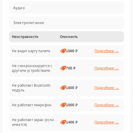
Аудио
Электропитание
Неисправности
Стоимость
Механические повреждения
Не видит карту памяти
1000 ₽
Подробнее →
Электрика
Не синхронизируется с
Связь
700 ₽
Подробнее →
другими устройствами
Акустика
Не работает Bluetooth
1800 ₽
Подробнее →
модуль
Не работает микрофон
1000 ₽
Подробнее →
Не работает экран (если
1400 ₽
Подробнее →
имеется)