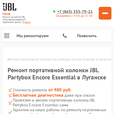
+7 (863) 333-79-21
FIX-JBL
Ежедневно с 9:00 до 21:00
Ремонт устройств JBL
Специализированный
cервисный центр г.
Луганск
Мы ремонтируем
Позвонить
анске
Ремонт портативной колонки JBL Partybox Encore Essential в Луганске
Ремонт портативной колонки JBL
Partybox Encore Essential в Луганске
от 480 руб.
Стоимость ремонта
Ремонт акустических систем JBL
Ремонт проигрывателей винила JBL
Бесплатная диагностика
даже при отказе
Привезем и увезем портативную колонку JBL
Partybox Encore Essential сами
Гарантия на наши работы по ремонту портативных