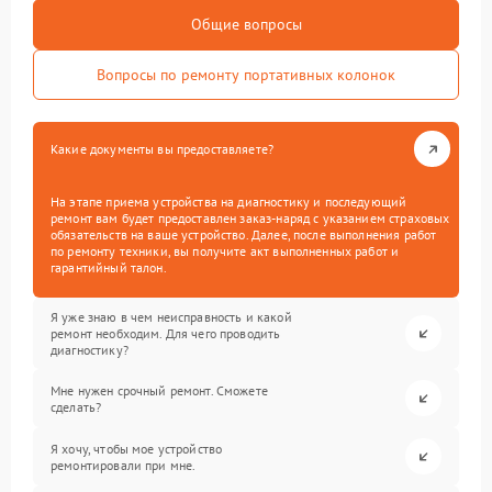
Общие вопросы
Вопросы по ремонту портативных колонок
Какие документы вы предоставляете?
На этапе приема устройства на диагностику и последующий
ремонт вам будет предоставлен заказ-наряд с указанием страховых
обязательств на ваше устройство. Далее, после выполнения работ
по ремонту техники, вы получите акт выполненных работ и
гарантийный талон.
Я уже знаю в чем неисправность и какой
ремонт необходим. Для чего проводить
диагностику?
Мне нужен срочный ремонт. Сможете
сделать?
Я хочу, чтобы мое устройство
ремонтировали при мне.