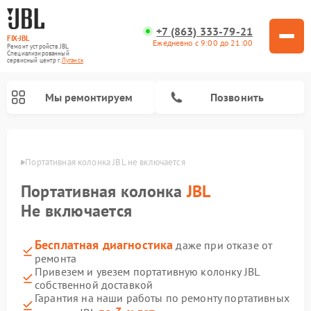
+7 (863) 333-79-21
FIX-JBL
Ежедневно с 9:00 до 21:00
Ремонт устройств JBL
Специализированный
cервисный центр г.
Луганск
Мы ремонтируем
Позвонить
анске
Портативная колонка JBL не включается
Портативная колонка
JBL
Не включается
Бесплатная диагностика
даже при отказе от
Ремонт акустических систем JBL
Ремонт проигрывателей винила JBL
ремонта
Привезем и увезем портативную колонку JBL
собственной доставкой
Гарантия на наши работы по ремонту портативных