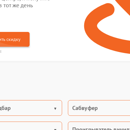
 тот же день
ть скидку
и
дбар
Сабвуфер
Проигрыватель винил