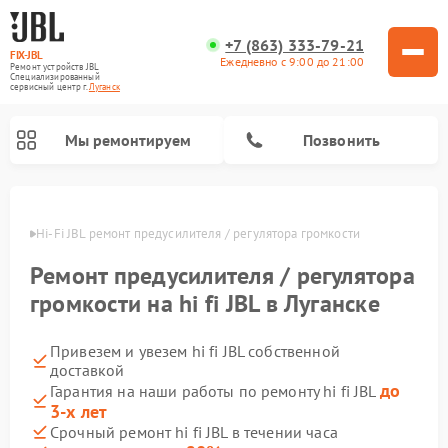
+7 (863) 333-79-21
FIX-JBL
Ежедневно с 9:00 до 21:00
Ремонт устройств JBL
Специализированный
cервисный центр г.
Луганск
Мы ремонтируем
Позвонить
ганске
Hi-Fi JBL ремонт предусилителя / регулятора громкости
Ремонт предусилителя / регулятора
громкости на hi fi JBL в Луганске
Привезем и увезем hi fi JBL собственной
Ремонт акустических систем JBL
Ремонт проигрывателей винила JBL
Ремонт портативных колонок JBL
доставкой
до
Гарантия на наши работы по ремонту hi fi JBL
3-х лет
Срочный ремонт hi fi JBL в течении часа