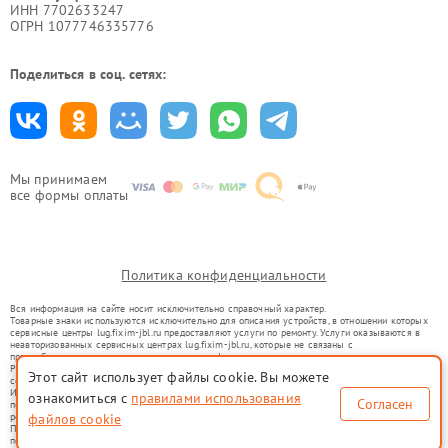
ИНН 7702633247
ОГРН 1077746335776
Поделиться в соц. сетях:
Мы принимаем
все формы оплаты
Политика конфиденциальности
Вся информация на сайте носит исключительно справочный характер.
Товарные знаки используются исключительно для описания устройств, в отношении которых
сервисные центры lug.fixim-jbl.ru предоставляют услуги по ремонту. Услуги оказываются в
неавторизованных сервисных центрах lug.fixim-jbl.ru, которые не связаны с
правообладателями товарных знаков или их официальными представителями.
Ремонт осуществляется для устройств, уже введенных в гражданский оборот в соответствии
Этот сайт использует файлы cookie. Вы можете
со статьей 1487 ГК РФ.
Использование товарных знаков не преследует цели индивидуализации услуг или введения
ознакомиться с
правилами использования
Согласен
потребителей в заблуждение, а служит для информирования о предоставляемых услугах по
ремонту техники указанных брендов.
файлов cookie
Представленная на сайте информация не является публичной офертой, определяемой
положениями Статьи 437(2) Гражданского кодекса РФ