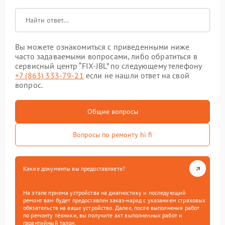
Вы можете ознакомиться с приведенными ниже
часто задаваемыми вопросами, либо обратиться в
сервисный центр “FIX-JBL” по следующему телефону
+7 (863) 333-79-21
если не нашли ответ на свой
вопрос.
Общие вопросы
Вопросы по ремонту hi fi
Какие документы вы предоставляете?
На этапе приема устройства на диагностику и последующий
ремонт вам будет предоставлен заказ-наряд с указанием страховых
обязательств на ваше устройство. Далее, после выполнения работ
по ремонту техники, вы получите акт выполненных работ и
гарантийный талон.