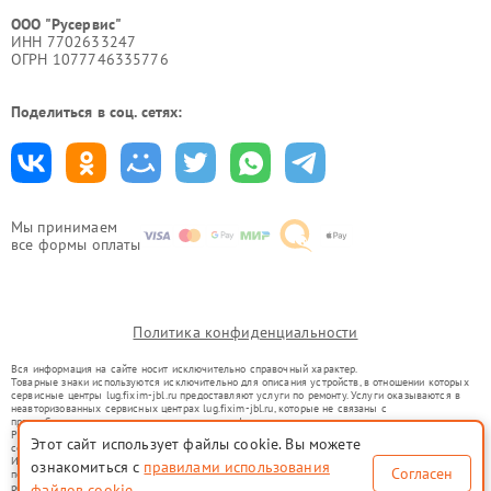
ООО "Русервис"
ИНН 7702633247
ОГРН 1077746335776
Поделиться в соц. сетях:
Мы принимаем
все формы оплаты
Политика конфиденциальности
Вся информация на сайте носит исключительно справочный характер.
Товарные знаки используются исключительно для описания устройств, в отношении которых
сервисные центры lug.fixim-jbl.ru предоставляют услуги по ремонту. Услуги оказываются в
неавторизованных сервисных центрах lug.fixim-jbl.ru, которые не связаны с
правообладателями товарных знаков или их официальными представителями.
Ремонт осуществляется для устройств, уже введенных в гражданский оборот в соответствии
Этот сайт использует файлы cookie. Вы можете
со статьей 1487 ГК РФ.
Использование товарных знаков не преследует цели индивидуализации услуг или введения
ознакомиться с
правилами использования
Согласен
потребителей в заблуждение, а служит для информирования о предоставляемых услугах по
ремонту техники указанных брендов.
файлов cookie