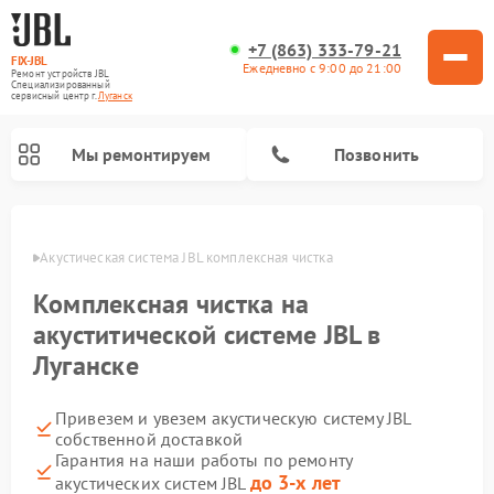
+7 (863) 333-79-21
FIX-JBL
Ежедневно с 9:00 до 21:00
Ремонт устройств JBL
Специализированный
cервисный центр г.
Луганск
Мы ремонтируем
Позвонить
анске
Акустическая система JBL комплексная чистка
Комплексная чистка на
акуститической системе JBL в
Луганске
Ремонт портативных колонок JBL
Ремонт проигрывателей винила JBL
Привезем и увезем акустическую систему JBL
собственной доставкой
Гарантия на наши работы по ремонту
до 3-х лет
акустических систем JBL