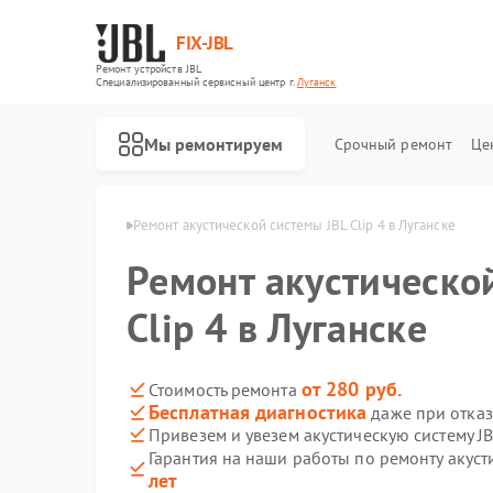
FIX-JBL
Ремонт устройств JBL
Специализированный cервисный центр г.
Луганск
Мы ремонтируем
Срочный ремонт
Це
стем JBL в Луганске
Ремонт акустической системы JBL Clip 4 в Луганске
Ремонт акустическо
Clip 4 в Луганске
от 280 руб.
Стоимость ремонта
Бесплатная диагностика
даже при отказ
Ремонт портативных колонок JBL
Ремонт проигрывателей винила JBL
Привезем и увезем акустическую систему JB
Гарантия на наши работы по ремонту акусти
лет